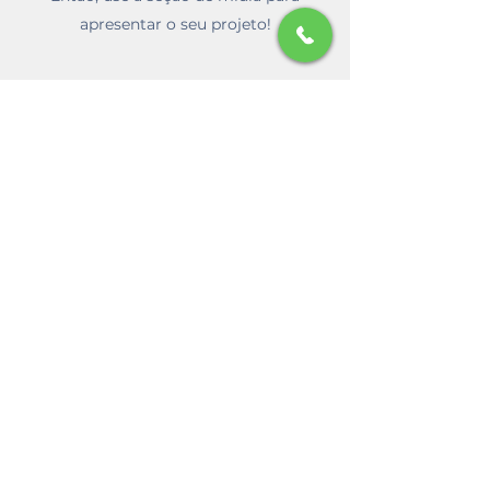
apresentar o seu projeto!
Formulário de inscrição
Enviar
contato@drrafaelalmeida.com
(021) 96626-4042
Agende aqui pelo Whatsapp
©2020 por Dr. Rafael Almeida.