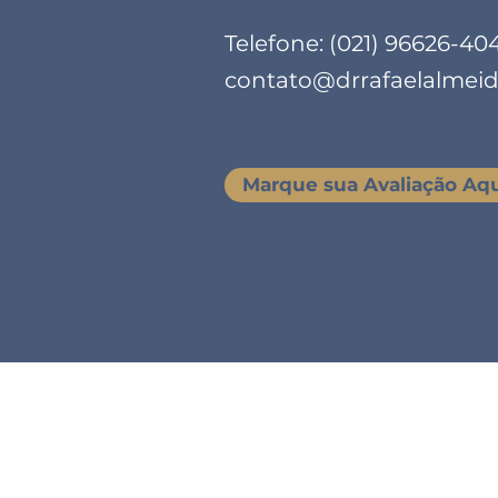
Telefone: (021) 96626-40
contato@drrafaelalmeid
Marque sua Avaliação Aq